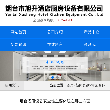
全国咨询热线：
0535-4313185
网站首页
公司介绍
产品中心
新闻资讯
在线留言
联系我们
新闻资讯
当前位置：
首页
>
新闻资讯
>
常见百科
烟台酒店设备安全性主要体现在哪些方面