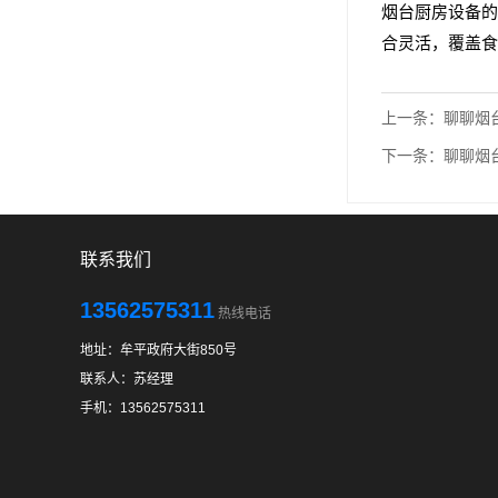
烟台厨房设备的
合灵活，覆盖食
上一条：
聊聊烟
下一条：
聊聊烟
联系我们
13562575311
热线电话
地址：牟平政府大街850号
联系人：苏经理
手机：13562575311