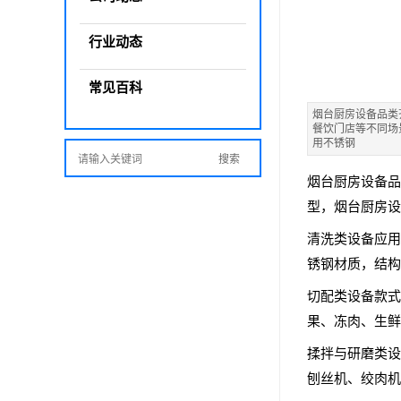
行业动态
常见百科
烟台厨房设备品类
餐饮门店等不同场
用不锈钢
烟台厨房设备品
型，烟台厨房设
清洗类设备应用
锈钢材质，结构
切配类设备款式
果、冻肉、生鲜
揉拌与研磨类设
刨丝机、绞肉机