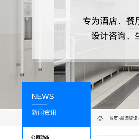
NEWS
新闻资讯
首页
新闻资讯
>
公司动态