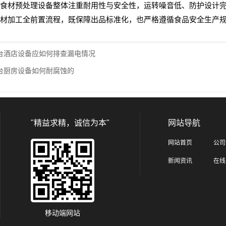
食材预处理设备整体注重耐用性与安全性，运转噪音低、防护设计
材加工全前置流程，既保障出品标准化，也严格遵循食品安全生产
台酒店设备应如何排查漏电情况
台厨房设备如何耐腐蚀的
"精益求精，诚信为本"
网站导航
网站首页
公司
新闻资讯
在线
移动端网站