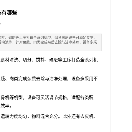
备有哪些
2
搅拌、碾磨等工序打造全系列机型，烟台厨房设备可满足食堂、
浸泡池等，针对果蔬、肉类完成杂质去除与洁净处理，设备多采
绕食材清洗、切分、搅拌、碾磨等工序打造全系列机
果蔬、肉类完成杂质去除与洁净处理，设备多采用不
切骨机等机型。设备可灵活调节规格，适配各类蔬
业效率。
，运转力度均匀，物料混合充分。此外还有去皮机、
。