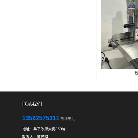
联系我们
13562575311
热线电话
地址：牟平政府大街850号
联系人：苏经理