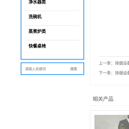
净水器类
洗碗机
蒸煮炉类
快餐桌椅
上一条：
排烟设
下一条：
排烟设
相关产品