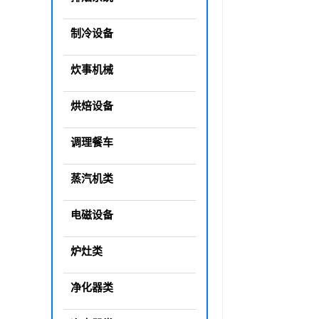
制冷设备
炊事机械
烘焙设备
调理餐车
蒸汽机类
电磁设备
炉灶类
净化器类