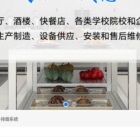
排烟系统
>