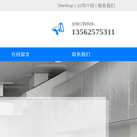
SiteMap
|
公司介绍
|
联系我们
全国订购热线：
13562575311
在线留言
联系我们