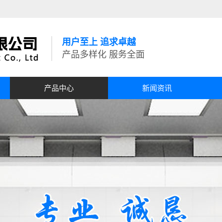
用户至上 追求卓越
产品多样化 服务全面
产品中心
新闻资讯